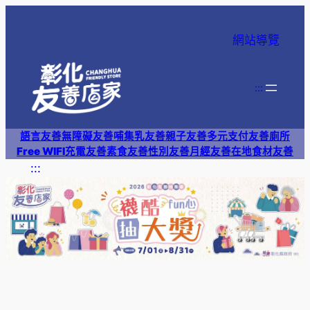
跳
至
網站導覽
主
要
內
:::
容
語言友善
無障礙友善
哺集乳友善
親子友善
多元支付
友善廁所
Free WIFI
充電友善
素食友善
性別友善
月經友善
在地食材友善
:::