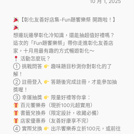
10 月 1, 2025
【彰化友善好店集-Fun題饗樂祭 開跑啦！】
想邊玩邊學彰化冷知識，還能抽超值好禮嗎？
這次的「Fun題饗樂祭」帶你走進彰化友善店
家，十月用最有趣的方式暢遊彰化～
活動怎麼玩？
① 挑戰問答
趣味題目秒測你對彰化的了
解！
② 註冊登入
答題後完成註冊，才能參加抽
獎喔！
③ 幸運抽獎
限量好禮等你拿：
百元饗樂券（現折100元超實用）
書籤兌換券（限定設計，收藏必備）
店家優惠券（友善好康享不完）
④ 實際兌換
出示饗樂券立折100元，或前往