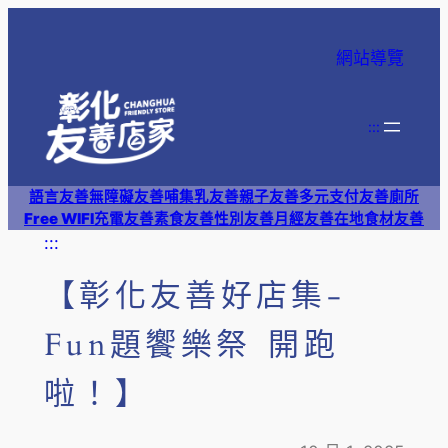
跳
至
網站導覽
主
要
內
:::
容
語言友善
無障礙友善
哺集乳友善
親子友善
多元支付
友善廁所
Free WIFI
充電友善
素食友善
性別友善
月經友善
在地食材友善
:::
【彰化友善好店集-
Fun題饗樂祭 開跑
啦！】