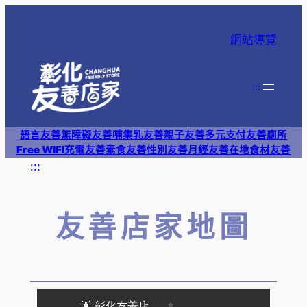
網站導覽
:::
語言友善
無障礙友善
哺集乳友善
親子友善
多元支付
友善廁所
Free WIFI
充電友善
素食友善
性別友善
月經友善
在地食材友善
:::
友善店家地圖