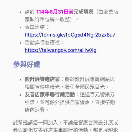
請於
114年8月31日
前
完成填表
（由友善店
家執行單位統一收整）。
表單連結：
https://forms.gle/fbCg5d4Ngr2bzx8u7
活動詳情看這裡：
https://taiwangov.com/aHwXg
參與好處
設計展響應店家
：將於設計展專屬網站與
相關宣傳中曝光，吸引全國民眾目光。
友善店家串聯行銷活動
：透過百元饗樂券
引流，並可額外提供自家優惠，直接帶動
店內消費。
誠摯邀請您一同加入，不論是響應
台灣設計展
或
參與
彰化友善好店集
串聯行銷活動，都是展現彰