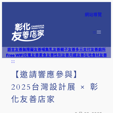
跳
至
網站導覽
主
要
內
:::
容
語言友善
無障礙友善
哺集乳友善
親子友善
多元支付
友善廁所
Free WIFI
充電友善
素食友善
性別友善
月經友善
在地食材友善
:::
【邀請響應參與】
2025台灣設計展 × 彰
化友善店家