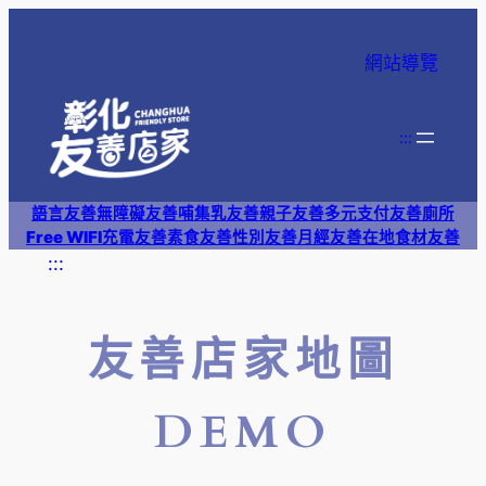
網站導覽
:::
語言友善
無障礙友善
哺集乳友善
親子友善
多元支付
友善廁所
Free WIFI
充電友善
素食友善
性別友善
月經友善
在地食材友善
:::
友善店家地圖
DEMO