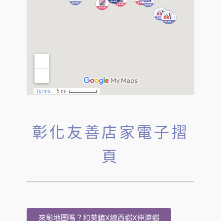
彰化友善店家電子摺
頁
來彰地圖嗎？和美鎮X線西鄉X伸港鄉