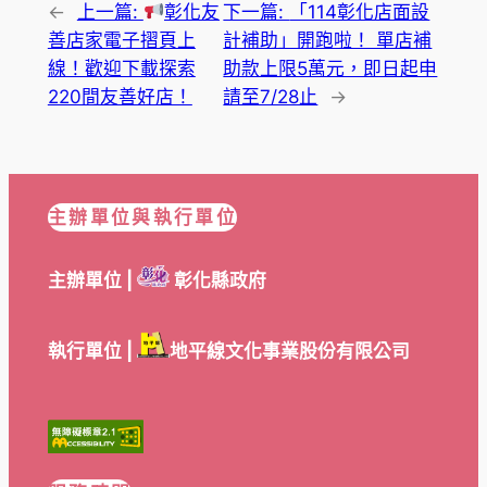
←
上一篇:
彰化友
下一篇:
「114彰化店面設
善店家電子摺頁上
計補助」開跑啦！ 單店補
線！歡迎下載探索
助款上限5萬元，即日起申
220間友善好店！
請至7/28止
→
主辦單位與執行單位
主辦單位 |
彰化縣政府
執行單位 |
地平線文化事業股份有限公司