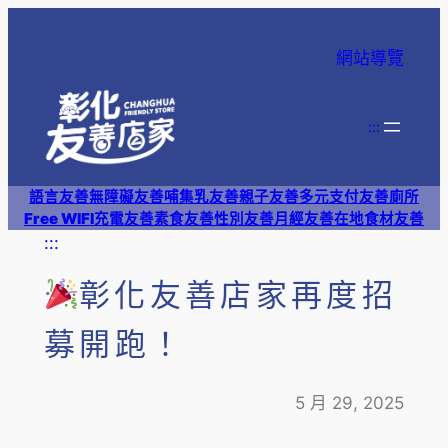
跳
至
網站導覽
主
要
內
:::
容
語言友善
無障礙友善
哺集乳友善
親子友善
多元支付
友善廁所
Free WIFI
充電友善
素食友善
性別友善
月經友善
在地食材友善
:::
彰化友善店家再度招
募開跑！
5 月 29, 2025