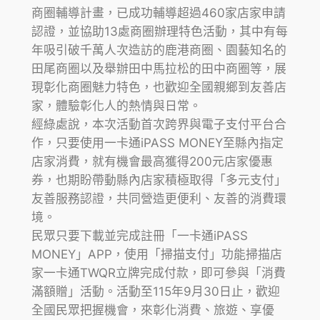
商圈輔導計畫，已成功輔導超過460家店家申請
認證，並協助13處商圈辦理特色活動，其中有每
年吸引破千萬人次造訪的鹿港商圈、園藝知名的
田尾商圈以及舉辦田中馬拉松的田中商圈等，展
現彰化商圈魅力特色，也歡迎全國親鄉到友善店
家，體驗彰化人的熱情與日常。
經綠處說，本次活動首次跨界與電子支付平台合
作，只要使用一卡通iPASS MONEY至縣內指定
店家消費，就有機會最高獲得200元店家優惠
券，也期盼帶動縣內店家積極取得「多元支付」
友善服務認證，共同營造更便利、友善的消費環
境。
民眾只要下載並完成註冊「一卡通iPASS
MONEY」APP，使用「掃描支付」功能掃描店
家一卡通TWQR立牌完成付款，即可參與「消費
滿額贈」活動。活動至115年9月30日止，歡迎
全國民眾把握機會，來彰化消費、旅遊、享優