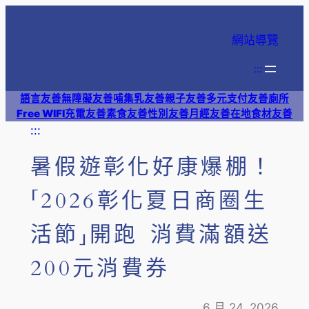
跳
至
網站導覽
主
要
:::
內
語言友善
無障礙友善
哺集乳友善
親子友善
多元支付
友善廁所
容
Free WIFI
充電友善
素食友善
性別友善
月經友善
在地食材友善
:::
暑假遊彰化好康爆棚！
「2026彰化夏日商圈生
活節」開跑 消費滿額送
200元消費券
6 月 24, 2026