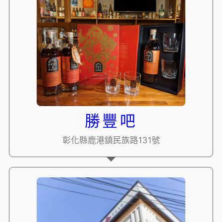
勝豐吧
彰化縣鹿港鎮民族路131號