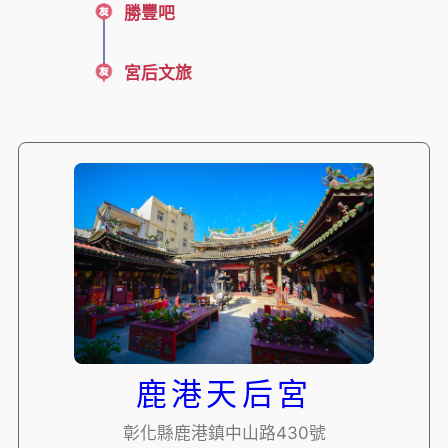
勝豐吧
宮后文旅
鹿港天后宮
彰化縣鹿港鎮中山路430號