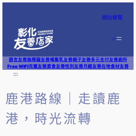
網站導覽
:::
語言友善
無障礙友善
哺集乳友善
親子友善
多元支付
友善廁所
Free WIFI
充電友善
素食友善
性別友善
月經友善
在地食材友善
:::
鹿港路線｜走讀鹿
港，時光流轉