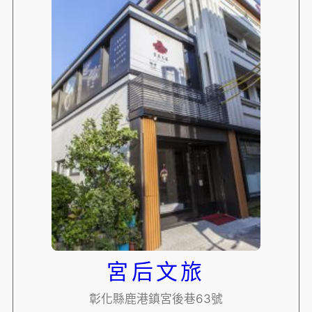
宮后文旅
彰化縣鹿港鎮宮後巷63號