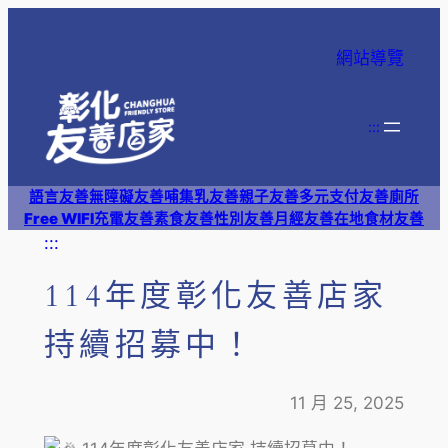
跳
至
網站導覽
主
要
內
:::
容
語言友善
無障礙友善
哺集乳友善
親子友善
多元支付
友善廁所
Free WIFI
充電友善
素食友善
性別友善
月經友善
在地食材友善
:::
114年度彰化友善店家
持續招募中！
11 月 25, 2025