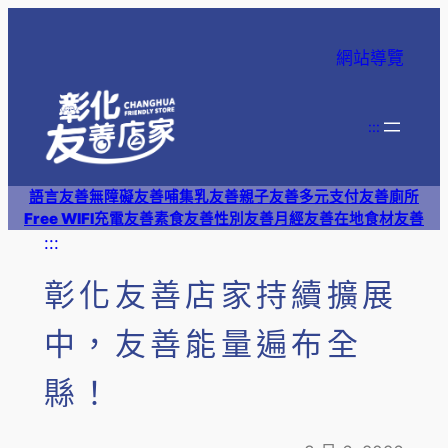
網站導覽
:::
語言友善
無障礙友善
哺集乳友善
親子友善
多元支付
友善廁所
Free WIFI
充電友善
素食友善
性別友善
月經友善
在地食材友善
:::
彰化友善店家持續擴展
中，友善能量遍布全
縣！