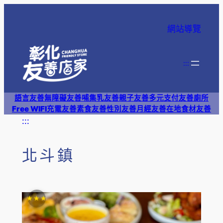
跳
至
網站導覽
主
要
內
:::
容
語言友善
無障礙友善
哺集乳友善
親子友善
多元支付
友善廁所
Free WIFI
充電友善
素食友善
性別友善
月經友善
在地食材友善
:::
北斗鎮
★★★