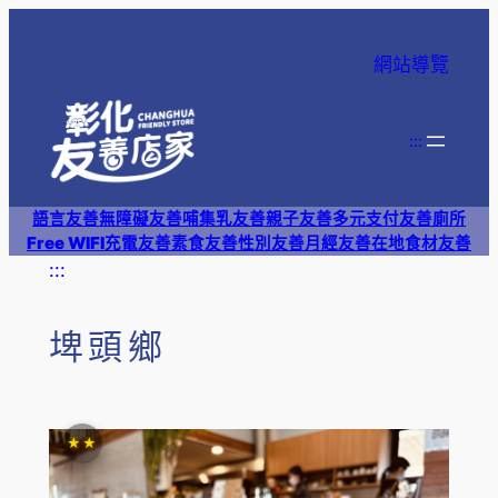
跳
至
網站導覽
主
要
內
:::
容
語言友善
無障礙友善
哺集乳友善
親子友善
多元支付
友善廁所
Free WIFI
充電友善
素食友善
性別友善
月經友善
在地食材友善
:::
埤頭鄉
★★