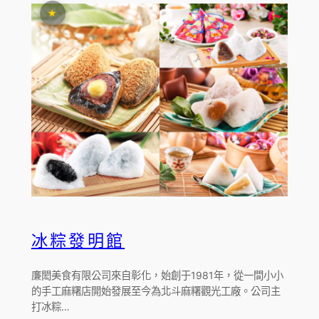
★
冰粽發明館
廉閎美食有限公司來自彰化，始創于1981年，從一間小小
的手工麻糬店開始發展至今為北斗麻糬觀光工廠。公司主
打冰粽…