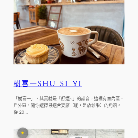
樹喜一SHU SI YI
「樹喜一」，其實就是「舒適~」的諧音，這裡有室內區、
戶外區，隨你選擇最適合耍廢（呃，是放鬆啦）的角落。
從 20…
★