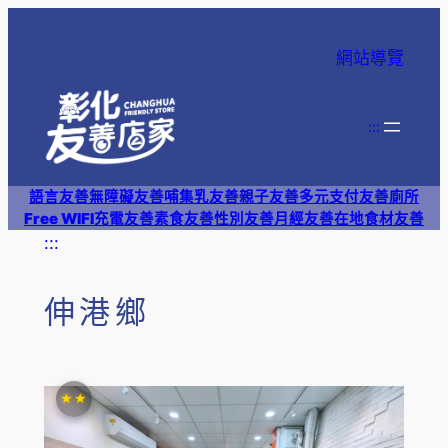
跳
至
網站導覽
主
要
內
:::
容
語言友善
無障礙友善
哺集乳友善
親子友善
多元支付
友善廁所
Free WIFI
充電友善
素食友善
性別友善
月經友善
在地食材友善
:::
伸港鄉
★★