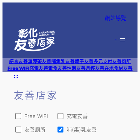
跳
至
網站導覽
主
要
內
:::
容
語言友善
無障礙友善
哺集乳友善
親子友善
多元支付
友善廁所
Free WIFI
充電友善
素食友善
性別友善
月經友善
在地食材友善
:::
友善店家
Free WIFI
充電友善
友善廁所
哺(集)乳友善