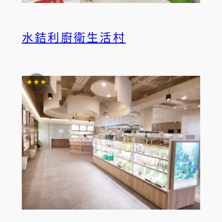
水銡利廚衛生活村
★★★