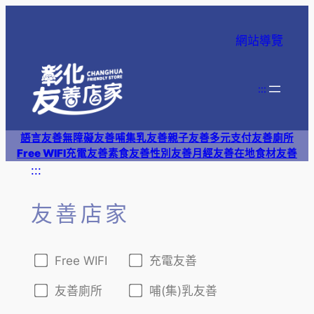
跳
至
網站導覽
主
要
內
:::
容
語言友善
無障礙友善
哺集乳友善
親子友善
多元支付
友善廁所
Free WIFI
充電友善
素食友善
性別友善
月經友善
在地食材友善
:::
友善店家
Free WIFI
充電友善
友善廁所
哺(集)乳友善