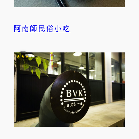
阿南師民俗小吃
★★★