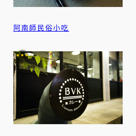
阿南師民俗小吃
★★★