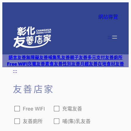
跳
至
網站導覽
主
要
內
:::
容
語言友善
無障礙友善
哺集乳友善
親子友善
多元支付
友善廁所
Free WIFI
充電友善
素食友善
性別友善
月經友善
在地食材友善
:::
友善店家
Free WIFI
充電友善
友善廁所
哺(集)乳友善