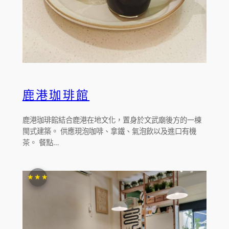
鹿港珈琲館
鹿港珈琲館結合鹿港在地文化，置身於文武廟後方的一棟
閩式建築。 供應現泡咖啡、拿鐵、氣泡飲以及進口有機
茶。 餐點…
★★★