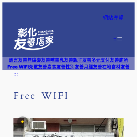
跳
至
網站導覽
主
要
內
:::
容
語言友善
無障礙友善
哺集乳友善
親子友善
多元支付
友善廁所
Free WIFI
充電友善
素食友善
性別友善
月經友善
在地食材友善
:::
Free WIFI
★