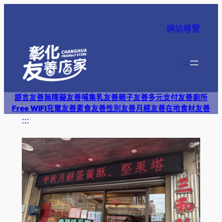
跳
至
網站導覽
主
要
內
:::
容
語言友善
無障礙友善
哺集乳友善
親子友善
多元支付
友善廁所
Free WIFI
充電友善
素食友善
性別友善
月經友善
在地食材友善
:::