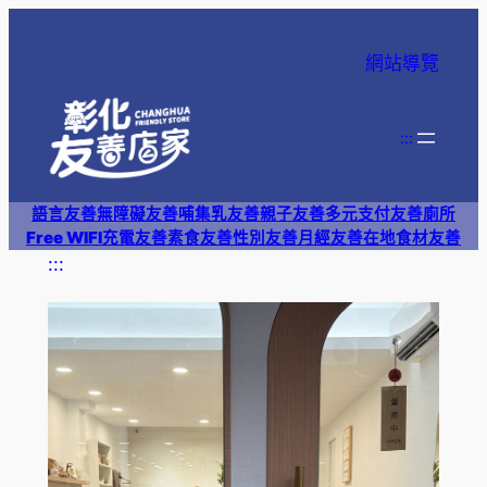
跳
至
網站導覽
主
要
內
:::
容
語言友善
無障礙友善
哺集乳友善
親子友善
多元支付
友善廁所
Free WIFI
充電友善
素食友善
性別友善
月經友善
在地食材友善
:::