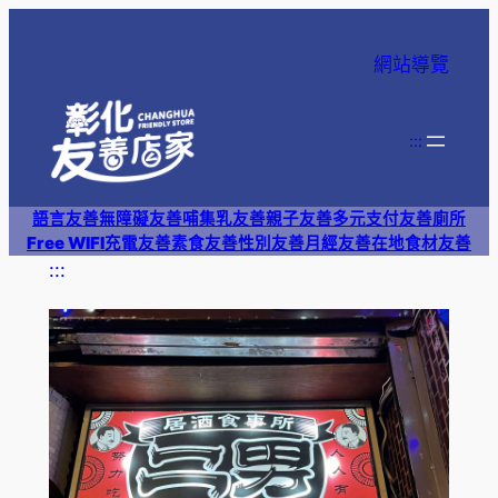
跳
至
網站導覽
主
要
內
:::
容
語言友善
無障礙友善
哺集乳友善
親子友善
多元支付
友善廁所
Free WIFI
充電友善
素食友善
性別友善
月經友善
在地食材友善
:::