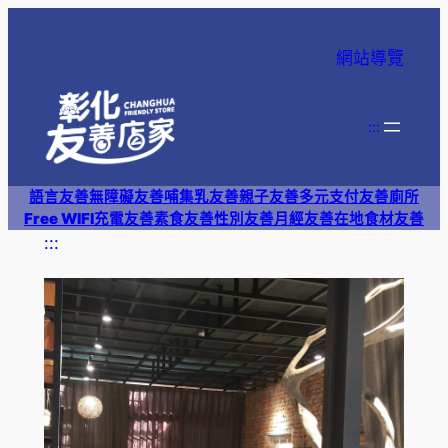
跳
至
網站導覽
主
要
內
:::
容
語言友善
無障礙友善
哺集乳友善
親子友善
多元支付
友善廁所
Free WIFI
充電友善
素食友善
性別友善
月經友善
在地食材友善
:::