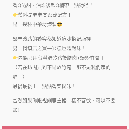
香Q清甜，油炸後軟Q稍帶一點勁道！
醬料是老老闆密藏配方！
是十幾種中藥材煉製
熟門熟路的饕客都知道這味搭配店裡
另一個鎮店之寶—米糕也超對味！
內餡只用台灣溫體豬後腿肉+爆炒竹筍丁
（若在坊間買到不是放竹筍，那不是我們家的
喔！）
最後最後上一點點香菜提味！
當然如果你跟視網膜主播一樣不喜歡，可以不要
加!