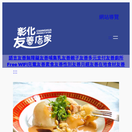
跳
至
網站導覽
主
要
內
:::
容
語言友善
無障礙友善
哺集乳友善
親子友善
多元支付
友善廁所
Free WIFI
充電友善
素食友善
性別友善
月經友善
在地食材友善
:::