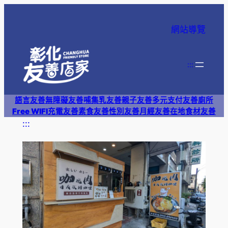
跳
至
網站導覽
主
要
內
:::
容
語言友善
無障礙友善
哺集乳友善
親子友善
多元支付
友善廁所
Free WIFI
充電友善
素食友善
性別友善
月經友善
在地食材友善
:::