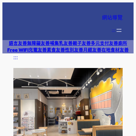
跳
至
網站導覽
主
要
:::
內
語言友善
無障礙友善
哺集乳友善
親子友善
多元支付
友善廁所
容
Free WIFI
充電友善
素食友善
性別友善
月經友善
在地食材友善
:::