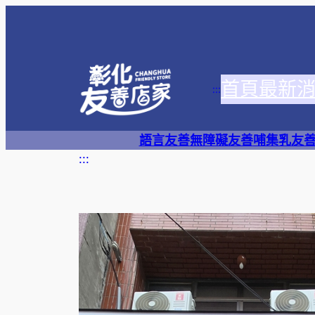
跳
至
主
要
首頁
最新
內
:::
容
語言友善
無障礙友善
哺集乳友
:::