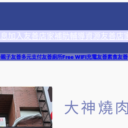
消息
加入友善店家
補助輔導資源
友善店
善
親子友善
多元支付
友善廁所
Free WIFI
充電友善
素食友善
大神燒