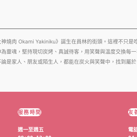
肉 Okami Yakiniku》誕生在員林的街頭。這裡不
神為靈魂，堅持現切炭烤、真誠待客，用笑聲與溫度交換每一
不論是家人、朋友或陌生人，都能在炭火與笑聲中，找到屬於
服務時間
友
週一至週五
電