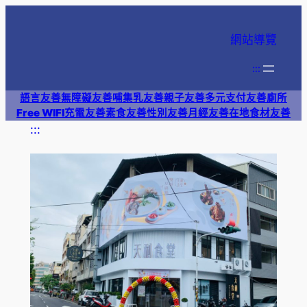
跳
至
網站導覽
主
要
:::
內
語言友善
無障礙友善
哺集乳友善
親子友善
多元支付
友善廁所
容
Free WIFI
充電友善
素食友善
性別友善
月經友善
在地食材友善
:::