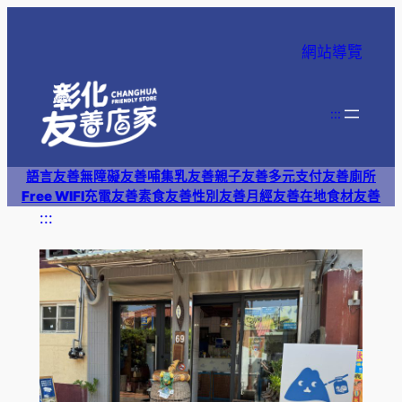
跳
至
網站導覽
主
要
內
:::
容
語言友善
無障礙友善
哺集乳友善
親子友善
多元支付
友善廁所
Free WIFI
充電友善
素食友善
性別友善
月經友善
在地食材友善
:::