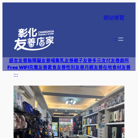
跳
至
網站導覽
主
要
內
:::
容
語言友善
無障礙友善
哺集乳友善
親子友善
多元支付
友善廁所
Free WIFI
充電友善
素食友善
性別友善
月經友善
在地食材友善
:::