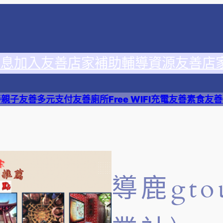
消息
加入友善店家
補助輔導資源
友善店
善
親子友善
多元支付
友善廁所
Free WIFI
充電友善
素食友善
導鹿gto