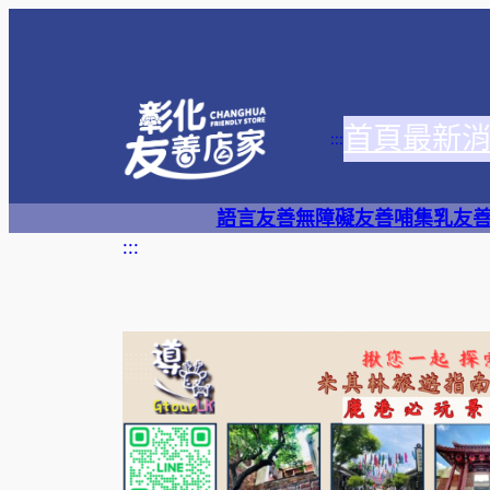
跳
至
主
要
首頁
最新
內
:::
容
語言友善
無障礙友善
哺集乳友
:::