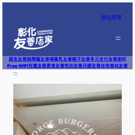
跳
至
網站導覽
主
要
內
:::
容
語言友善
無障礙友善
哺集乳友善
親子友善
多元支付
友善廁所
Free WIFI
充電友善
素食友善
性別友善
月經友善
在地食材友善
:::