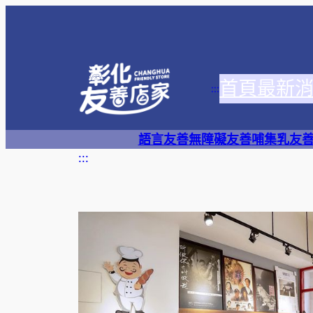
跳
至
主
要
首頁
最新
內
:::
容
語言友善
無障礙友善
哺集乳友
:::