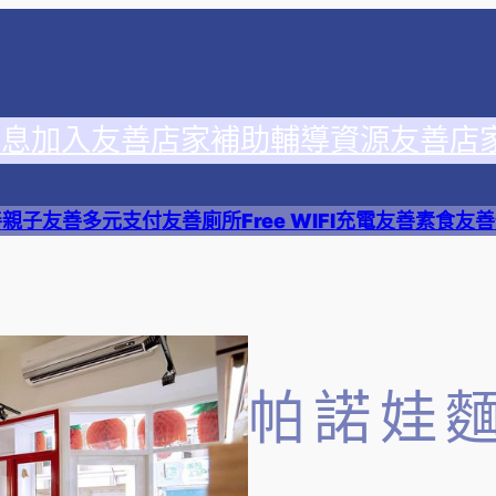
消息
加入友善店家
補助輔導資源
友善店
善
親子友善
多元支付
友善廁所
Free WIFI
充電友善
素食友善
帕諾娃