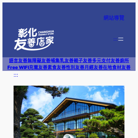
跳
至
網站導覽
主
要
內
:::
容
語言友善
無障礙友善
哺集乳友善
親子友善
多元支付
友善廁所
Free WIFI
充電友善
素食友善
性別友善
月經友善
在地食材友善
:::