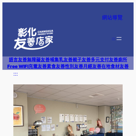
跳
至
網站導覽
主
要
內
:::
容
語言友善
無障礙友善
哺集乳友善
親子友善
多元支付
友善廁所
Free WIFI
充電友善
素食友善
性別友善
月經友善
在地食材友善
:::