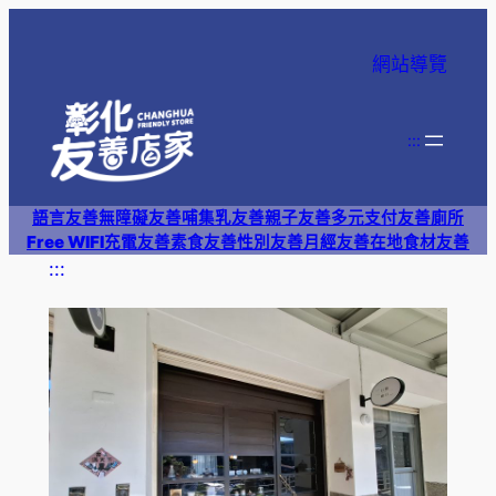
跳
至
網站導覽
主
要
內
:::
容
語言友善
無障礙友善
哺集乳友善
親子友善
多元支付
友善廁所
Free WIFI
充電友善
素食友善
性別友善
月經友善
在地食材友善
:::