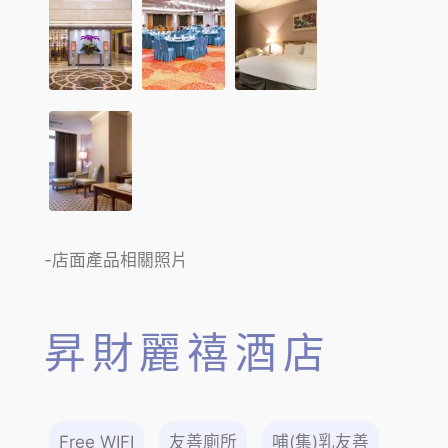
-店面產品相關照片
昇財麗禧酒店
Free WIFI
友善廁所
哺(集)乳友善