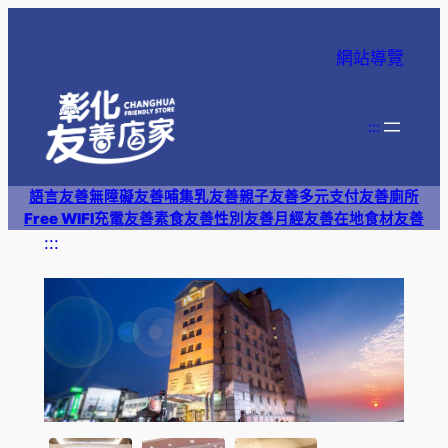
跳
至
網站導覽
主
要
內
:::
容
語言友善
無障礙友善
哺集乳友善
親子友善
多元支付
友善廁所
Free WIFI
充電友善
素食友善
性別友善
月經友善
在地食材友善
:::