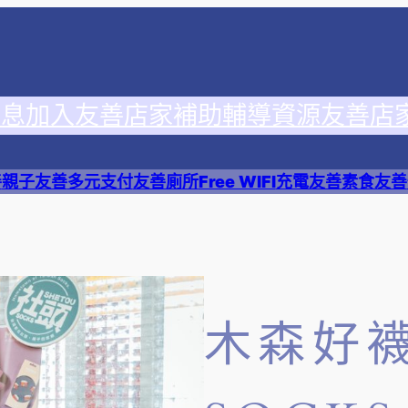
消息
加入友善店家
補助輔導資源
友善店
善
親子友善
多元支付
友善廁所
Free WIFI
充電友善
素食友善
木森好襪