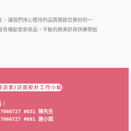
在身上，讓我們用心堅持的品質開啟您美好的一
續開發各種創意新商品，不斷的將美好與快樂帶給
善店家/店面設計工作小組
話｜
-7060727 #831 陳先生
-7060727 #601 
施小姐