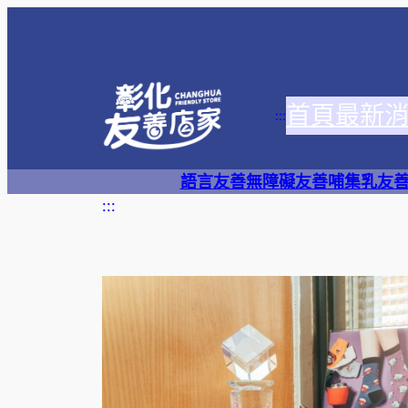
跳
至
主
要
首頁
最新
內
:::
容
語言友善
無障礙友善
哺集乳友
:::