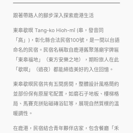
跟著帶路人的腳步深入探索鹿港生活
東皋歇暝 Tang-ko Hioh-mî (皋，發音同
「高」)，彰化縣合法民宿100號，是一間以台語
命名的民宿。民宿名稱取自鹿港舊聚落廟宇牌匾
「東皋福地」（東方安樂之地），期盼旅人在此
「歇暝」（過夜）都能締造美好的入住回憶。
東皋歇暝民宿共有五間房間，整體設計風格簡約
並部份保有原屋宅配置，如磨石子地板、樓梯格
局、馬賽克拼貼磁磚浴缸等，展現自然質樸的溫
暖調性。
在鹿港，民宿結合青年夥伴店家，包含餐廳「禾