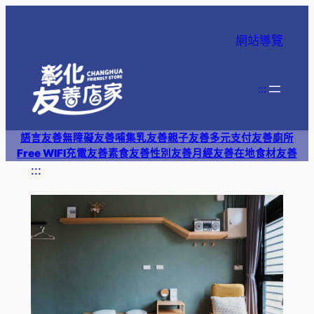
跳
至
網站導覽
主
要
內
:::
容
語言友善
無障礙友善
哺集乳友善
親子友善
多元支付
友善廁所
Free WIFI
充電友善
素食友善
性別友善
月經友善
在地食材友善
:::