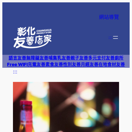
跳
至
網站導覽
主
要
內
:::
容
語言友善
無障礙友善
哺集乳友善
親子友善
多元支付
友善廁所
Free WIFI
充電友善
素食友善
性別友善
月經友善
在地食材友善
:::