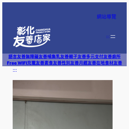
跳
至
網站導覽
主
要
內
:::
容
語言友善
無障礙友善
哺集乳友善
親子友善
多元支付
友善廁所
Free WIFI
充電友善
素食友善
性別友善
月經友善
在地食材友善
:::