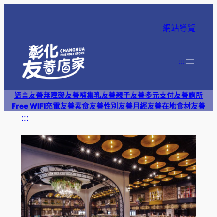
跳
至
網站導覽
主
要
內
:::
容
語言友善
無障礙友善
哺集乳友善
親子友善
多元支付
友善廁所
Free WIFI
充電友善
素食友善
性別友善
月經友善
在地食材友善
:::