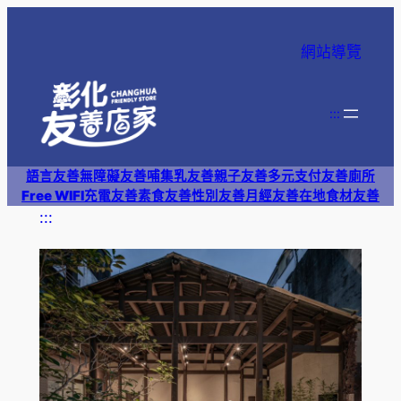
跳
至
網站導覽
主
要
內
:::
容
語言友善
無障礙友善
哺集乳友善
親子友善
多元支付
友善廁所
Free WIFI
充電友善
素食友善
性別友善
月經友善
在地食材友善
:::