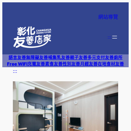
跳
至
網站導覽
主
要
內
:::
容
語言友善
無障礙友善
哺集乳友善
親子友善
多元支付
友善廁所
Free WIFI
充電友善
素食友善
性別友善
月經友善
在地食材友善
:::