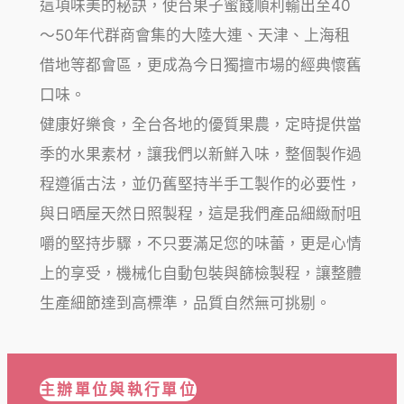
這項味美的秘訣，使台果子蜜餞順利輸出至40
～50年代群商會集的大陸大連、天津、上海租
借地等都會區，更成為今日獨擅市場的經典懷舊
口味。
健康好樂食，全台各地的優質果農，定時提供當
季的水果素材，讓我們以新鮮入味，整個製作過
程遵循古法，並仍舊堅持半手工製作的必要性，
與日晒屋天然日照製程，這是我們產品細緻耐咀
嚼的堅持步驟，不只要滿足您的味蕾，更是心情
上的享受，機械化自動包裝與篩檢製程，讓整體
生產細節達到高標準，品質自然無可挑剔。
主辦單位與執行單位