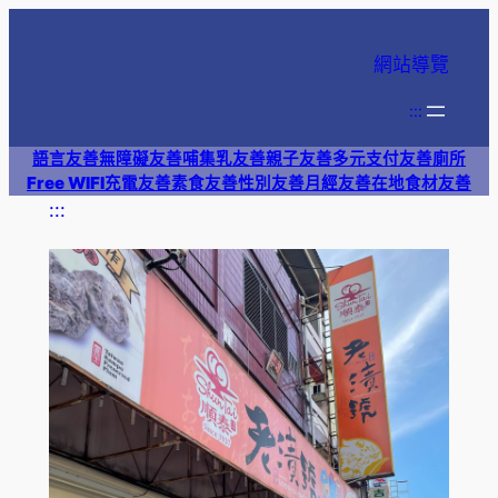
跳
至
網站導覽
主
要
:::
內
語言友善
無障礙友善
哺集乳友善
親子友善
多元支付
友善廁所
容
Free WIFI
充電友善
素食友善
性別友善
月經友善
在地食材友善
:::