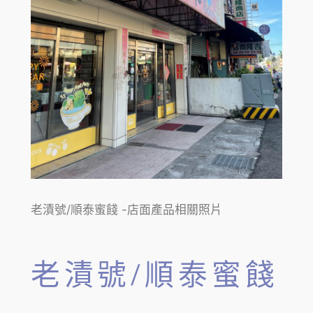
老漬號/順泰蜜餞 -店面產品相關照片
老漬號/順泰蜜餞