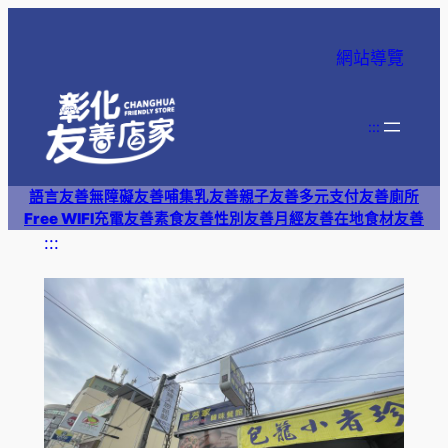
跳
至
網站導覽
主
要
內
:::
容
語言友善
無障礙友善
哺集乳友善
親子友善
多元支付
友善廁所
Free WIFI
充電友善
素食友善
性別友善
月經友善
在地食材友善
:::