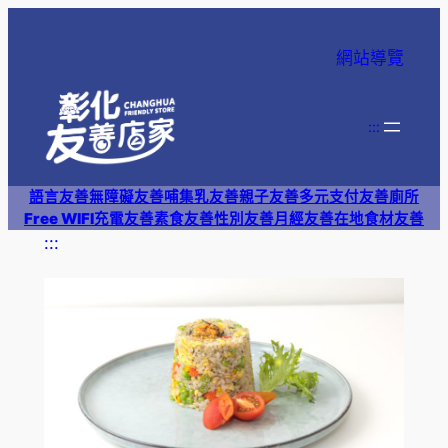
跳
至
網站導覽
主
要
內
:::
容
語言友善
無障礙友善
哺集乳友善
親子友善
多元支付
友善廁所
Free WIFI
充電友善
素食友善
性別友善
月經友善
在地食材友善
:::