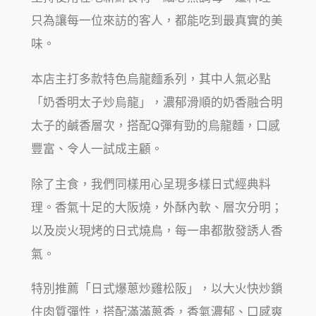
只為讓每一位來訪的客人，都能吃到最真實的美
味。
本店主打多款特色烏龍麵系列，其中人氣必點
「奶香明太子炒烏龍」，濃郁滑順的奶香融合明
太子的鹹香層次，搭配Q彈有勁的烏龍麵，口感
豐富、令人一試成主顧。
除了主食，我們同樣用心呈現多樣日式經典料
理。香氣十足的大阪燒，外酥內軟、層次分明；
以及炭火現烤的日式燒鳥，每一串都散發誘人香
氣。
特別推薦「日式爆蔥炒雞松阪」，以大火快炒鎖
住肉質彈性，搭配滿滿蔥香，香氣濃郁、口感爽