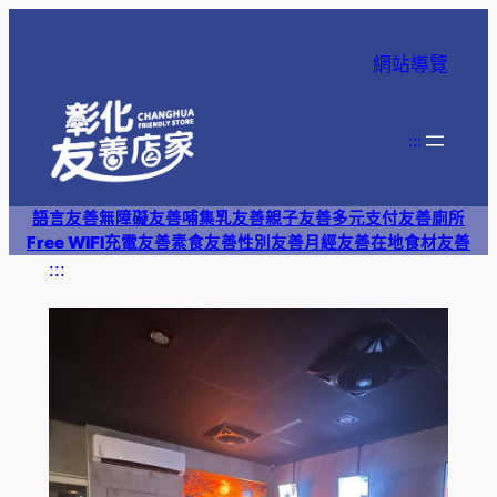
跳
至
網站導覽
主
要
內
:::
容
語言友善
無障礙友善
哺集乳友善
親子友善
多元支付
友善廁所
Free WIFI
充電友善
素食友善
性別友善
月經友善
在地食材友善
:::