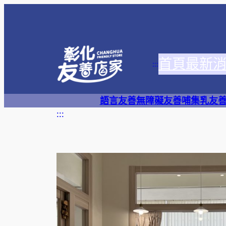
跳
至
主
要
首頁
最新
內
:::
容
語言友善
無障礙友善
哺集乳友
:::