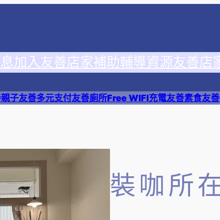
消息
加入友善店家
補助輔導資源
友善店
善
親子友善
多元支付
友善廁所
Free WIFI
充電友善
素食友善
裝咖所