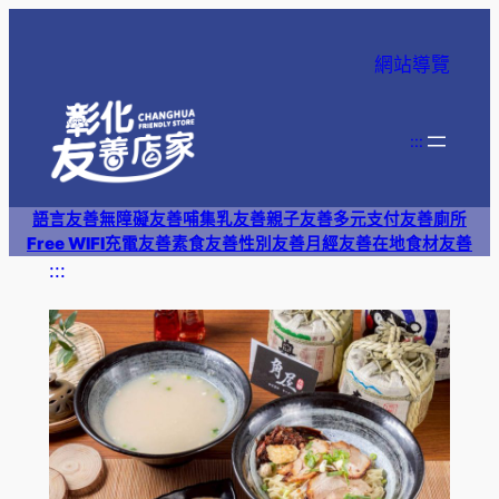
跳
至
網站導覽
主
要
內
:::
容
語言友善
無障礙友善
哺集乳友善
親子友善
多元支付
友善廁所
Free WIFI
充電友善
素食友善
性別友善
月經友善
在地食材友善
:::