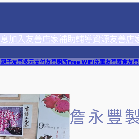
消息
加入友善店家
補助輔導資源
友善店
善
親子友善
多元支付
友善廁所
Free WIFI
充電友善
素食友善
詹永豐