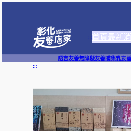
跳
至
主
要
首頁
最新
內
:::
容
語言友善
無障礙友善
哺集乳友
:::