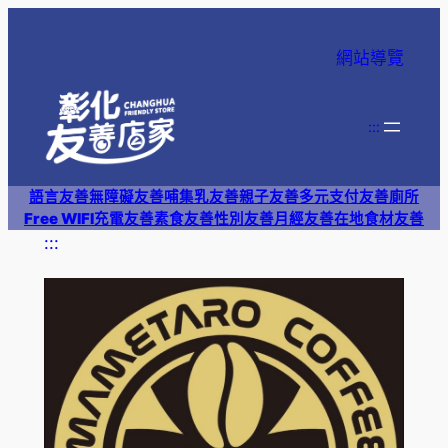
跳
至
網站導覽
主
要
內
:::
容
語言友善
無障礙友善
哺集乳友善
親子友善
多元支付
友善廁所
Free WIFI
充電友善
素食友善
性別友善
月經友善
在地食材友善
:::